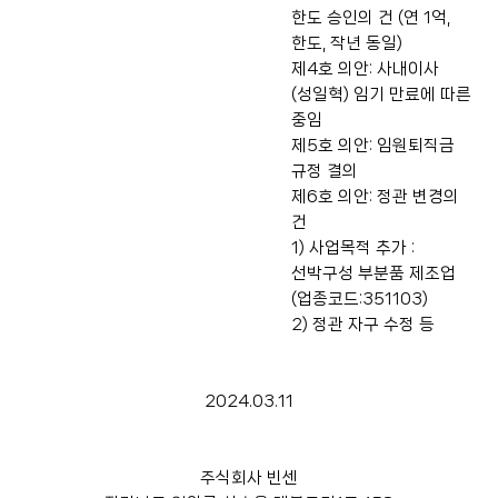
한도 승인의 건 (연 1억,
한도, 작년 동일)
제4호 의안: 사내이사
(성일혁) 임기 만료에 따른
중임
제5호 의안: 임원퇴직금
규정 결의
제6호 의안: 정관 변경의
건
1) 사업목적 추가 :
선박구성 부분품 제조업
(업종코드:351103)
2) 정관 자구 수정 등
2024.03.11
주식회사 빈센