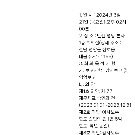
1. 일 시 : 2024년 3월
21일 (목요일) 오후 02시
00분
2. 장 소 : 빈센 영암 본사
1층 회의실(상세 주소 :
전남 영암군 삼호읍
대불주거1로 158)
3. 회 의 목 적 사 항
가. 보고사항 : 감사보고 및
영업보고
나. 의 안
제1호 의안: 제 7기
재무제표 승인의 건
(2023.01.01~2023.12.31)
제2호 의안: 이사보수
한도 승인의 건 (연 8억
한도, 작년 동일)
제3호 의안: 감사보수