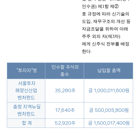
인수권) 제1항 제②
호 규정에 따라 신기술의
도입, 재무구조의 개선 등
자금조달을 위하여 아래
주주 외의 자(제3자)
에게 신주식 전부를 배정
한다.
인수할 주식의
“투자자”명
납입할 총액
총수
서울투자
해양신산업
35,280주
금 1,000,011,600원
벤처펀드
충청 지역뉴딜
17,640주
금 500,005,800원
벤처펀드
합 계
52,920주
금 1,500,017,400원