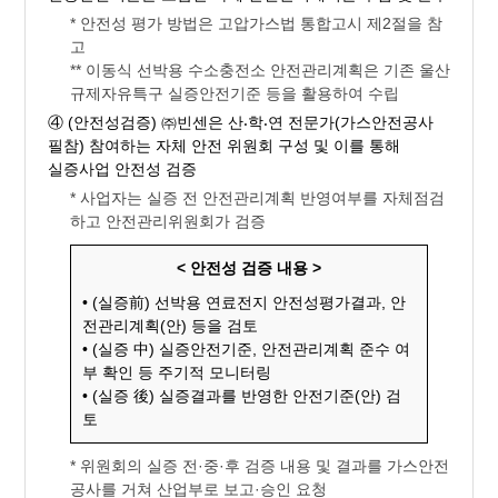
* 안전성 평가 방법은 고압가스법 통합고시 제2절을 참
고
** 이동식 선박용 수소충전소 안전관리계획은 기존 울산
규제자유특구 실증안전기준 등을 활용하여 수립
④ (안전성검증) ㈜빈센은 산⸳학⸳연 전문가(가스안전공사
필참) 참여하는 자체 안전 위원회 구성 및 이를 통해
실증사업 안전성 검증
* 사업자는 실증 전 안전관리계획 반영여부를 자체점검
하고 안전관리위원회가 검증
< 안전성 검증 내용 >
• (실증前) 선박용 연료전지 안전성평가결과, 안
전관리계획(안) 등을 검토
• (실증 中) 실증안전기준, 안전관리계획 준수 여
부 확인 등 주기적 모니터링
• (실증 後) 실증결과를 반영한 안전기준(안) 검
토
* 위원회의 실증 전·중·후 검증 내용 및 결과를 가스안전
공사를 거쳐 산업부로 보고·승인 요청