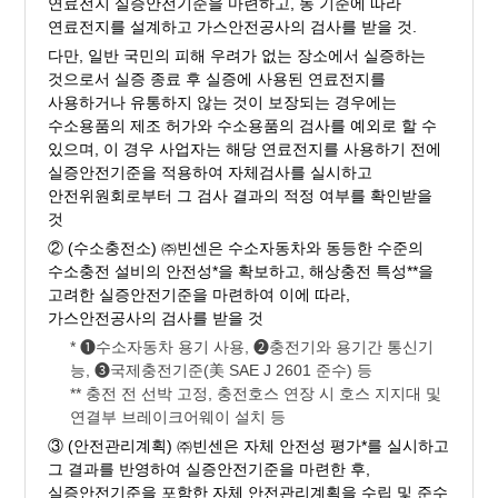
연료전지 실증안전기준을 마련하고, 동 기준에 따라
연료전지를 설계하고 가스안전공사의 검사를 받을 것.
다만, 일반 국민의 피해 우려가 없는 장소에서 실증하는
것으로서 실증 종료 후 실증에 사용된 연료전지를
사용하거나 유통하지 않는 것이 보장되는 경우에는
수소용품의 제조 허가와 수소용품의 검사를 예외로 할 수
있으며, 이 경우 사업자는 해당 연료전지를 사용하기 전에
실증안전기준을 적용하여 자체검사를 실시하고
안전위원회로부터 그 검사 결과의 적정 여부를 확인받을
것
② (수소충전소) ㈜빈센은 수소자동차와 동등한 수준의
수소충전 설비의 안전성*을 확보하고, 해상충전 특성**을
고려한 실증안전기준을 마련하여 이에 따라,
가스안전공사의 검사를 받을 것
* ➊수소자동차 용기 사용, ➋충전기와 용기간 통신기
능, ➌국제충전기준(美 SAE J 2601 준수) 등
** 충전 전 선박 고정, 충전호스 연장 시 호스 지지대 및
연결부 브레이크어웨이 설치 등
③ (안전관리계획) ㈜빈센은 자체 안전성 평가*를 실시하고
그 결과를 반영하여 실증안전기준을 마련한 후,
실증안전기준을 포함한 자체 안전관리계획을 수립 및 준수