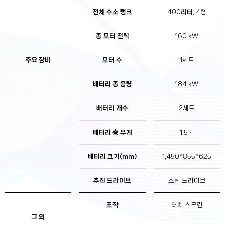
전체 수소 탱크
400리터, 4형
총 모터 전력
160 kW
주요 장비
모터 수
1세트
배터리 총 용량
184 kW
배터리 개수
2세트
배터리 총 무게
1.5톤
배터리 크기(mm)
1,450*855*625
추진 드라이브
스턴 드라이브
조작
터치 스크린
그 외